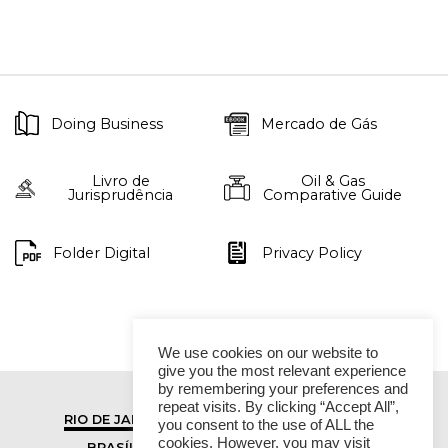
Doing Business
Mercado de Gás
Livro de
Oil & Gas
Jurisprudência
Comparative Guide
Folder Digital
Privacy Policy
We use cookies on our website to
give you the most relevant experience
by remembering your preferences and
repeat visits. By clicking “Accept All”,
RIO DE JANEIRO
SÃO PAULO
you consent to the use of ALL the
cookies. However, you may visit
BRASÍLIA
VITÓRIA