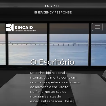
ENGLISH
EMERGENCY RESPONSE
Toggl
navig
O Escritório
Reconhecido nacional e
internacionalmente como um
dos mais respeitados escritórios
de advocacia em Direito
Marítimo, nossos sócios
integram as listas de
especialistas na área. Nossa […]