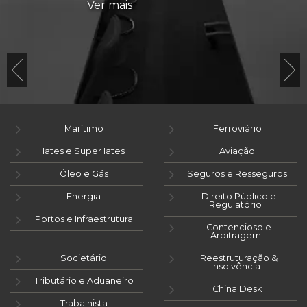
Ver mais
Marítimo
Ferroviário
Iates e Super Iates
Aviação
Óleo e Gás
Seguros e Resseguros
Energia
Direito Público e
Regulatório
Portos e Infraestrutura
Contencioso e
Arbitragem
Societário
Reestruturação &
Insolvência
Tributário e Aduaneiro
China Desk
Trabalhista