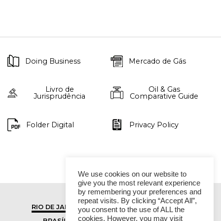
Doing Business
Mercado de Gás
Livro de
Oil & Gas
Jurisprudência
Comparative Guide
Folder Digital
Privacy Policy
We use cookies on our website to
give you the most relevant experience
by remembering your preferences and
repeat visits. By clicking “Accept All”,
RIO DE JANEIRO
SÃO PAULO
you consent to the use of ALL the
cookies. However, you may visit
BRASÍLIA
VITÓRIA