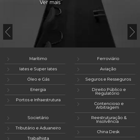
Ver mais
Marítimo
Ferroviário
Iates e Super Iates
Aviação
Óleo e Gás
Seguros e Resseguros
Energia
Direito Público e
Regulatório
Portos e Infraestrutura
Contencioso e
Arbitragem
Societário
Reestruturação &
Insolvência
Tributário e Aduaneiro
China Desk
Trabalhista