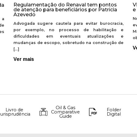
Regulamentação do Renaval tem pontos
V
da
de atenção para beneficiários por Patrícia
e
Azevedo
N
 a
Advogada sugere cautela para evitar burocracia,
e
de
por exemplo, no processo de habilitação e
M
ões
dificuldades em eventuais atualizações e
ob
mudanças de escopo, sobretudo na construção de
V
[…]
Ver mais
Oil & Gas
Livro de
Folder
Comparative
Jurisprudência
Digital
Guide