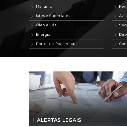
Marítimo
Ferr
Iates e Super Iates
Avi
Óleo e Gás
Seg
Energia
Dire
Portos e Infraestrutura
Con
ALERTAS LEGAIS