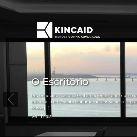
O Escritório
Reconhecido nacional e internacionalmente como um
advocacia em Direito Marítimo, nossos sócios integram 
Nossa […]
Ver mais