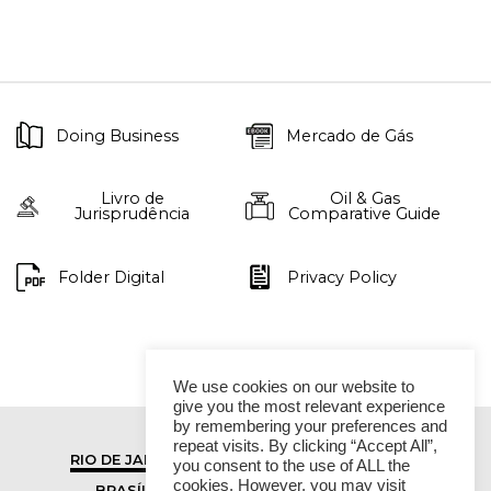
Doing Business
Mercado de Gás
Livro de
Oil & Gas
Jurisprudência
Comparative Guide
Folder Digital
Privacy Policy
We use cookies on our website to
give you the most relevant experience
by remembering your preferences and
repeat visits. By clicking “Accept All”,
RIO DE JANEIRO
SÃO PAULO
you consent to the use of ALL the
cookies. However, you may visit
BRASÍLIA
VITÓRIA