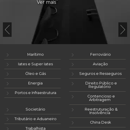
Ver mais
Marítimo
Ferroviário
Iates e Super Iates
Aviação
Óleo e Gás
Seguros e Resseguros
Energia
Direito Público e
Regulatório
Portos e Infraestrutura
Contencioso e
Arbitragem
Societário
Reestruturação &
Insolvência
Tributário e Aduaneiro
China Desk
Trabalhista