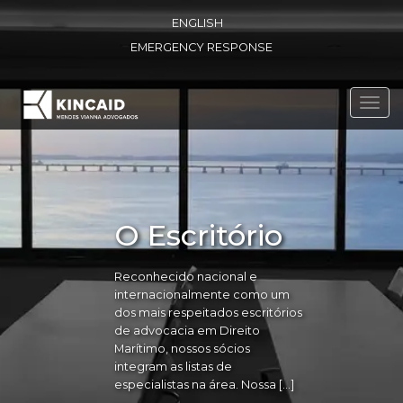
ENGLISH
EMERGENCY RESPONSE
Toggl
navig
O Escritório
Reconhecido nacional e
internacionalmente como um
dos mais respeitados escritórios
de advocacia em Direito
Marítimo, nossos sócios
integram as listas de
especialistas na área. Nossa […]