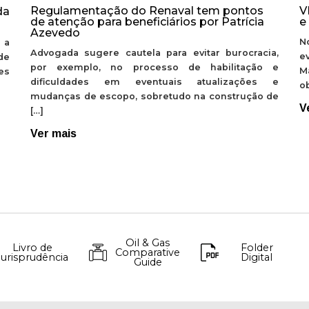
Regulamentação do Renaval tem pontos
V
da
de atenção para beneficiários por Patrícia
e
Azevedo
N
 a
Advogada sugere cautela para evitar burocracia,
e
de
por exemplo, no processo de habilitação e
M
ões
dificuldades em eventuais atualizações e
ob
mudanças de escopo, sobretudo na construção de
V
[…]
Ver mais
Oil & Gas
Livro de
Folder
Comparative
Jurisprudência
Digital
Guide