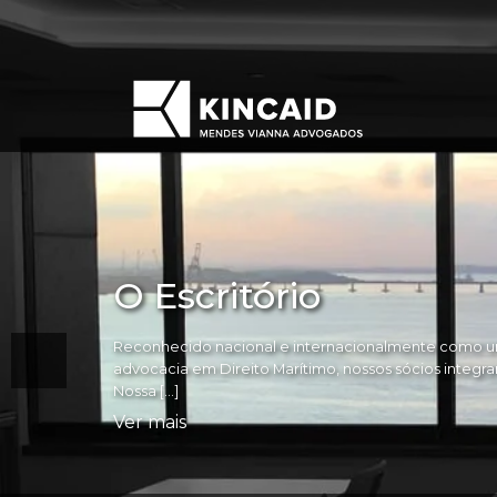
O Escritório
Reconhecido nacional e internacionalmente como um
advocacia em Direito Marítimo, nossos sócios integram 
Nossa […]
Ver mais