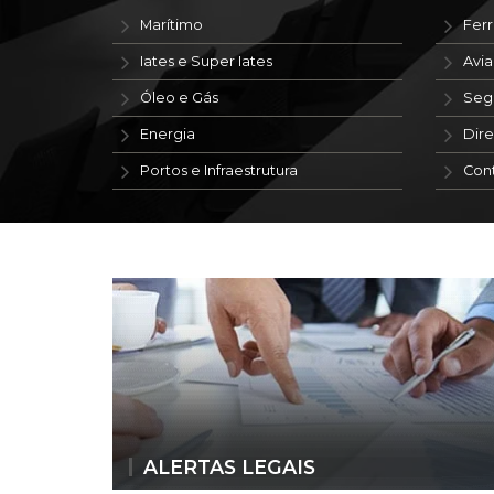
Marítimo
Ferr
Iates e Super Iates
Avi
Óleo e Gás
Seg
Energia
Dire
Portos e Infraestrutura
Con
ALERTAS LEGAIS