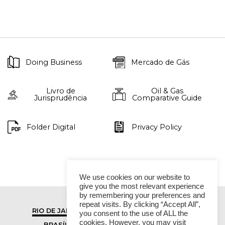
Doing Business
Mercado de Gás
Livro de
Oil & Gas
Jurisprudência
Comparative Guide
Folder Digital
Privacy Policy
We use cookies on our website to
give you the most relevant experience
by remembering your preferences and
repeat visits. By clicking “Accept All”,
RIO DE JANEIRO
SÃO PAULO
you consent to the use of ALL the
cookies. However, you may visit
BRASÍLIA
VITÓRIA