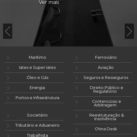
Ver mais
Marítimo
Ferroviário
Iates e Super Iates
Aviação
Óleo e Gás
Seguros e Resseguros
Energia
Direito Público e
Regulatório
Portos e Infraestrutura
Contencioso e
Arbitragem
Societário
Reestruturação &
Insolvência
Tributário e Aduaneiro
China Desk
Trabalhista