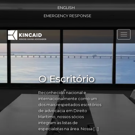
ENGLISH
EMERGENCY RESPONSE
Toggl
navig
O Escritório
Reconhecido nacional e
internacionalmente como um
dos mais respeitados escritórios
de advocacia em Direito
Marítimo, nossos sócios
integram as listas de
especialistas na área. Nossa […]