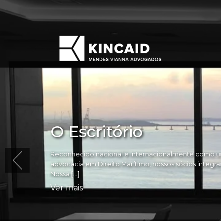
O Escritório
Reconhecido nacional e internacionalmente como um
advocacia em Direito Marítimo, nossos sócios integram 
Nossa […]
Ver mais