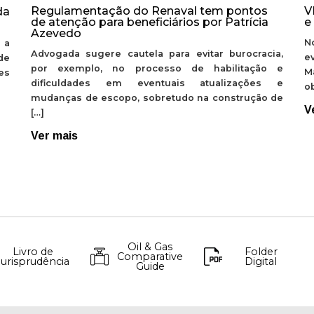
Regulamentação do Renaval tem pontos
V
da
de atenção para beneficiários por Patrícia
e
Azevedo
N
 a
Advogada sugere cautela para evitar burocracia,
e
de
por exemplo, no processo de habilitação e
M
ões
dificuldades em eventuais atualizações e
ob
mudanças de escopo, sobretudo na construção de
V
[…]
Ver mais
Oil & Gas
Livro de
Folder
Comparative
Jurisprudência
Digital
Guide