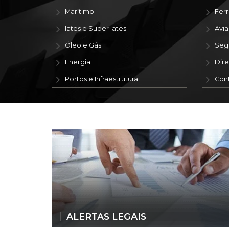
Marítimo
Ferr
Iates e Super Iates
Avi
Óleo e Gás
Seg
Energia
Dire
Portos e Infraestrutura
Con
ALERTAS LEGAIS