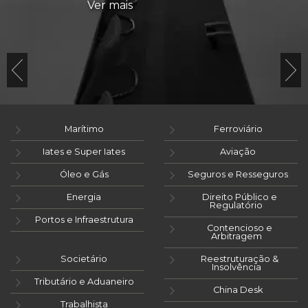
Ver mais
Marítimo
Ferroviário
Iates e Super Iates
Aviação
Óleo e Gás
Seguros e Resseguros
Energia
Direito Público e
Regulatório
Portos e Infraestrutura
Contencioso e
Arbitragem
Societário
Reestruturação &
Insolvência
Tributário e Aduaneiro
China Desk
Trabalhista