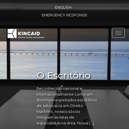
ENGLISH
EMERGENCY RESPONSE
Toggl
navig
O Escritório
Reconhecido nacional e
internacionalmente como um
dos mais respeitados escritórios
de advocacia em Direito
Marítimo, nossos sócios
integram as listas de
especialistas na área. Nossa […]