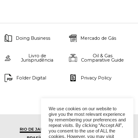
Doing Business
Mercado de Gás
Livro de
Oil & Gas
Jurisprudência
Comparative Guide
Folder Digital
Privacy Policy
We use cookies on our website to
give you the most relevant experience
by remembering your preferences and
repeat visits. By clicking “Accept All”,
RIO DE JANEIRO
SÃO PAULO
you consent to the use of ALL the
cookies. However, you may visit
BRASÍLIA
VITÓRIA