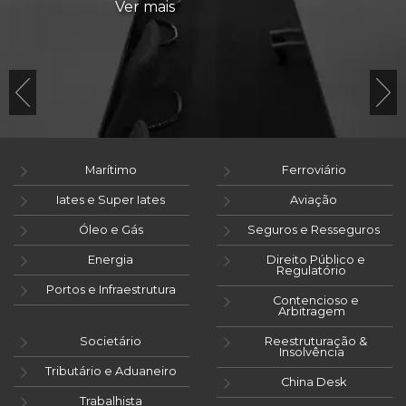
Ver mais
Marítimo
Ferroviário
Iates e Super Iates
Aviação
Óleo e Gás
Seguros e Resseguros
Energia
Direito Público e
Regulatório
Portos e Infraestrutura
Contencioso e
Arbitragem
Societário
Reestruturação &
Insolvência
Tributário e Aduaneiro
China Desk
Trabalhista