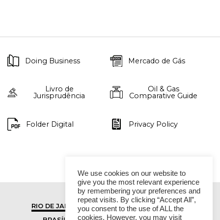
Doing Business
Mercado de Gás
Livro de
Oil & Gas
Jurisprudência
Comparative Guide
Folder Digital
Privacy Policy
We use cookies on our website to
give you the most relevant experience
by remembering your preferences and
repeat visits. By clicking “Accept All”,
RIO DE JANEIRO
SÃO PAULO
you consent to the use of ALL the
cookies. However, you may visit
BRASÍLIA
VITÓRIA