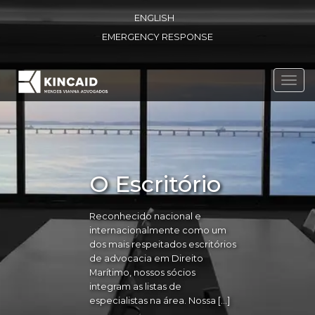
ENGLISH
EMERGENCY RESPONSE
Toggl
navig
O Escritório
Reconhecido nacional e
internacionalmente como um
dos mais respeitados escritórios
de advocacia em Direito
Marítimo, nossos sócios
integram as listas de
especialistas na área. Nossa […]