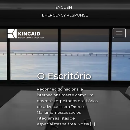
ENGLISH
EMERGENCY RESPONSE
Toggl
navig
O Escritório
Reconhecido nacional e
internacionalmente como um
dos mais respeitados escritórios
de advocacia em Direito
Marítimo, nossos sócios
integram as listas de
especialistas na área. Nossa […]