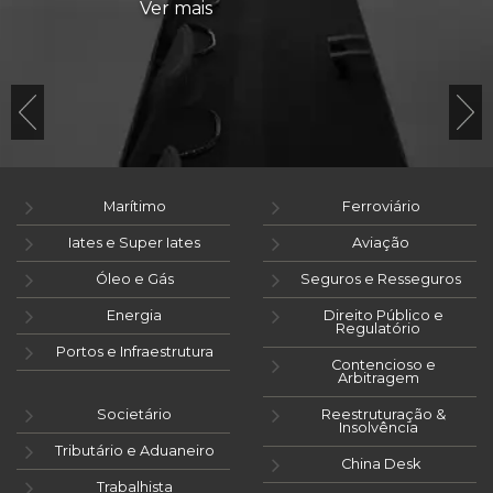
Ver mais
Marítimo
Ferroviário
Iates e Super Iates
Aviação
Óleo e Gás
Seguros e Resseguros
Energia
Direito Público e
Regulatório
Portos e Infraestrutura
Contencioso e
Arbitragem
Societário
Reestruturação &
Insolvência
Tributário e Aduaneiro
China Desk
Trabalhista