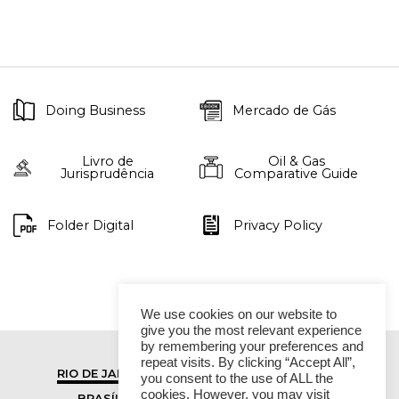
Doing Business
Mercado de Gás
Livro de
Oil & Gas
Jurisprudência
Comparative Guide
Folder Digital
Privacy Policy
We use cookies on our website to
give you the most relevant experience
by remembering your preferences and
repeat visits. By clicking “Accept All”,
RIO DE JANEIRO
SÃO PAULO
you consent to the use of ALL the
cookies. However, you may visit
BRASÍLIA
VITÓRIA