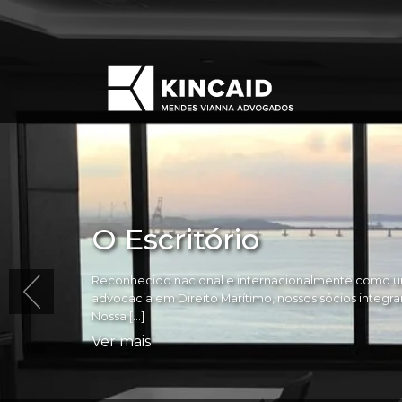
O Escritório
Reconhecido nacional e internacionalmente como um
advocacia em Direito Marítimo, nossos sócios integram 
Nossa […]
Ver mais