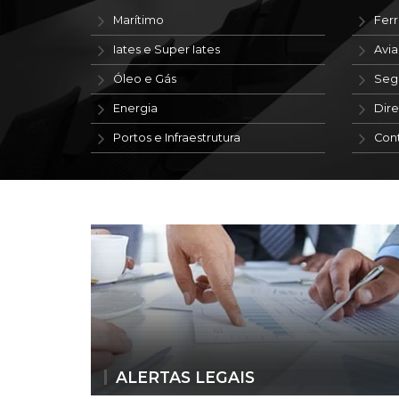
Marítimo
Ferr
Iates e Super Iates
Avi
Óleo e Gás
Seg
Energia
Dire
Portos e Infraestrutura
Con
ALERTAS LEGAIS