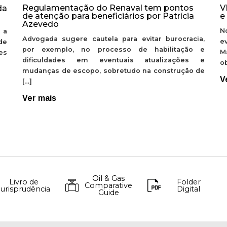
Regulamentação do Renaval tem pontos
V
da
de atenção para beneficiários por Patrícia
e
Azevedo
N
 a
Advogada sugere cautela para evitar burocracia,
e
de
por exemplo, no processo de habilitação e
M
ões
dificuldades em eventuais atualizações e
ob
mudanças de escopo, sobretudo na construção de
V
[…]
Ver mais
Oil & Gas
Livro de
Folder
Comparative
Jurisprudência
Digital
Guide