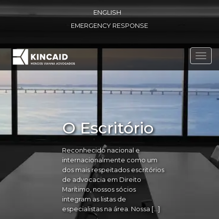
ENGLISH
EMERGENCY RESPONSE
Toggl
navig
O Escritório
Reconhecido nacional e
internacionalmente como um
dos mais respeitados escritórios
de advocacia em Direito
Marítimo, nossos sócios
integram as listas de
especialistas na área. Nossa […]