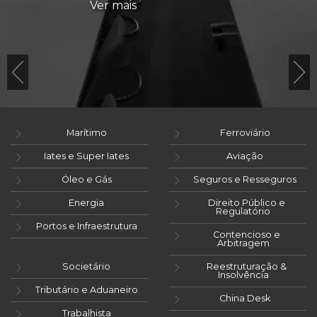
Ver mais
Marítimo
Ferroviário
Iates e Super Iates
Aviação
Óleo e Gás
Seguros e Resseguros
Energia
Direito Público e
Regulatório
Portos e Infraestrutura
Contencioso e
Arbitragem
Societário
Reestruturação &
Insolvência
Tributário e Aduaneiro
China Desk
Trabalhista