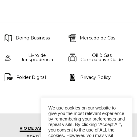
Doing Business
Mercado de Gás
Livro de
Oil & Gas
Jurisprudência
Comparative Guide
Folder Digital
Privacy Policy
We use cookies on our website to
give you the most relevant experience
by remembering your preferences and
repeat visits. By clicking “Accept All”,
RIO DE JANEIRO
SÃO PAULO
you consent to the use of ALL the
cookies. However, you may visit
BRASÍLIA
VITÓRIA