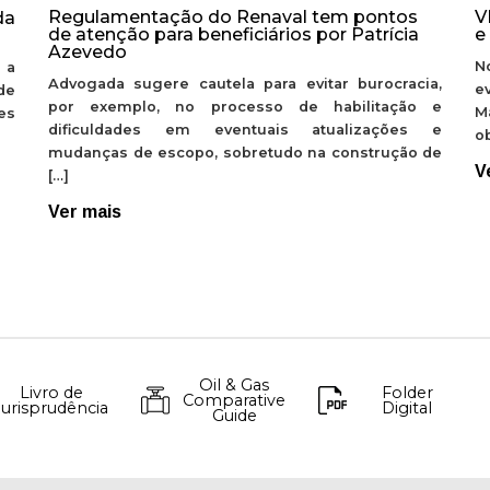
Regulamentação do Renaval tem pontos
V
da
de atenção para beneficiários por Patrícia
e
Azevedo
N
 a
Advogada sugere cautela para evitar burocracia,
e
de
por exemplo, no processo de habilitação e
M
ões
dificuldades em eventuais atualizações e
ob
mudanças de escopo, sobretudo na construção de
V
[…]
Ver mais
Oil & Gas
Livro de
Folder
Comparative
Jurisprudência
Digital
Guide