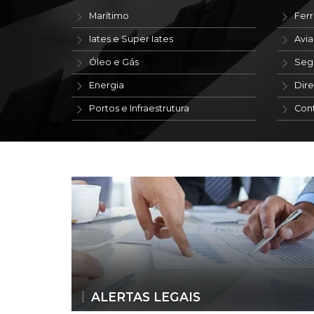
Marítimo
Ferr
Iates e Super Iates
Avi
Óleo e Gás
Seg
Energia
Dire
Portos e Infraestrutura
Con
ALERTAS LEGAIS