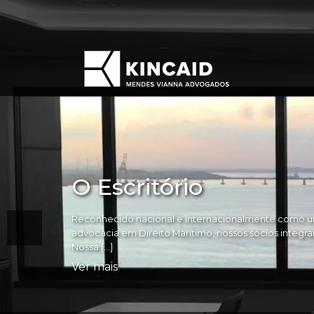
O Escritório
Reconhecido nacional e internacionalmente como um
advocacia em Direito Marítimo, nossos sócios integram 
Nossa […]
Ver mais