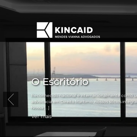
O Escritório
Reconhecido nacional e internacionalmente como um
advocacia em Direito Marítimo, nossos sócios integram 
Nossa […]
Ver mais