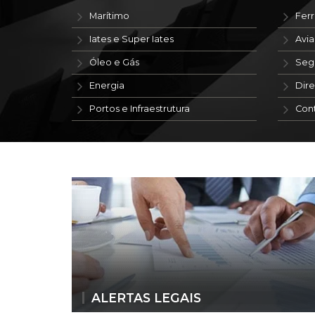
Marítimo
Ferr
Iates e Super Iates
Avi
Óleo e Gás
Seg
Energia
Dire
Portos e Infraestrutura
Con
ALERTAS LEGAIS