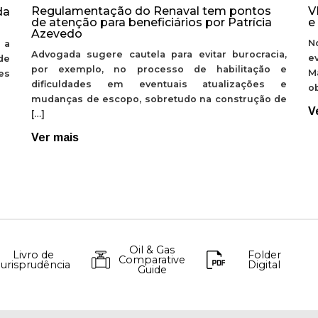
Regulamentação do Renaval tem pontos
V
da
de atenção para beneficiários por Patrícia
e
Azevedo
N
 a
Advogada sugere cautela para evitar burocracia,
e
de
por exemplo, no processo de habilitação e
M
ões
dificuldades em eventuais atualizações e
ob
mudanças de escopo, sobretudo na construção de
V
[…]
Ver mais
Oil & Gas
Livro de
Folder
Comparative
Jurisprudência
Digital
Guide