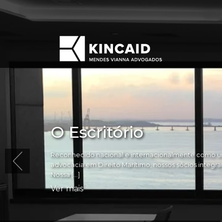
O Escritório
Reconhecido nacional e internacionalmente como um
advocacia em Direito Marítimo, nossos sócios integram 
Nossa […]
Ver mais