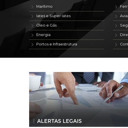
Marítimo
Ferr
Iates e Super Iates
Avi
Óleo e Gás
Seg
Energia
Dire
Portos e Infraestrutura
Con
ALERTAS LEGAIS