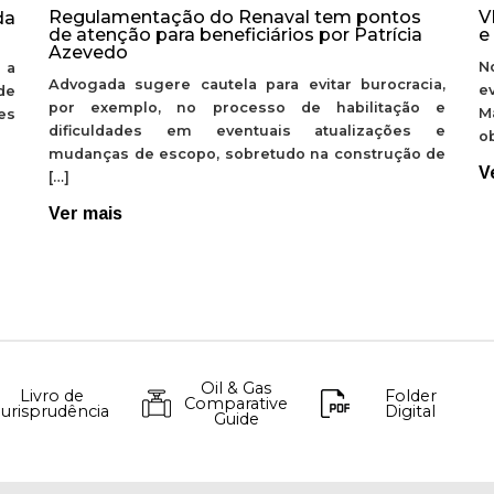
Regulamentação do Renaval tem pontos
V
da
de atenção para beneficiários por Patrícia
e
Azevedo
N
 a
Advogada sugere cautela para evitar burocracia,
e
de
por exemplo, no processo de habilitação e
M
ões
dificuldades em eventuais atualizações e
ob
mudanças de escopo, sobretudo na construção de
V
[…]
Ver mais
Oil & Gas
Livro de
Folder
Comparative
Jurisprudência
Digital
Guide