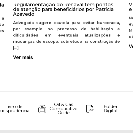
Regulamentação do Renaval tem pontos
V
da
de atenção para beneficiários por Patrícia
e
Azevedo
N
 a
Advogada sugere cautela para evitar burocracia,
e
de
por exemplo, no processo de habilitação e
M
ões
dificuldades em eventuais atualizações e
ob
mudanças de escopo, sobretudo na construção de
V
[…]
Ver mais
Oil & Gas
Livro de
Folder
Comparative
Jurisprudência
Digital
Guide