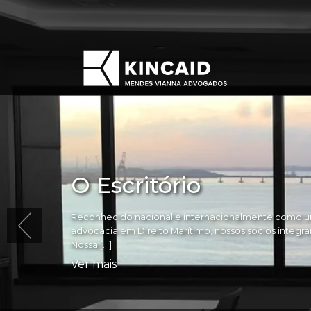
O Escritório
Reconhecido nacional e internacionalmente como um
advocacia em Direito Marítimo, nossos sócios integram 
Nossa […]
Ver mais