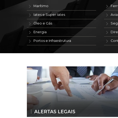
Marítimo
Ferr
Iates e Super Iates
Avi
Óleo e Gás
Seg
Energia
Dire
Portos e Infraestrutura
Con
ALERTAS LEGAIS