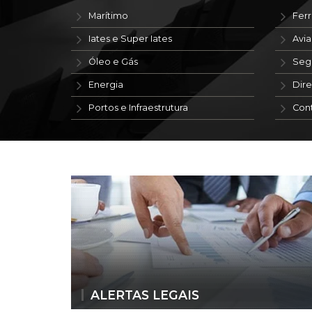
Marítimo
Ferr
Iates e Super Iates
Avi
Óleo e Gás
Seg
Energia
Dire
Portos e Infraestrutura
Con
ALERTAS LEGAIS