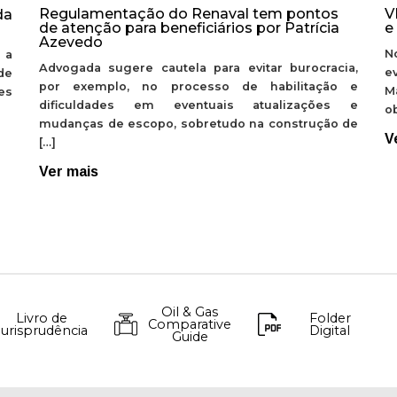
Regulamentação do Renaval tem pontos
V
da
de atenção para beneficiários por Patrícia
e
Azevedo
N
 a
Advogada sugere cautela para evitar burocracia,
e
de
por exemplo, no processo de habilitação e
M
ões
dificuldades em eventuais atualizações e
ob
mudanças de escopo, sobretudo na construção de
V
[…]
Ver mais
Oil & Gas
Livro de
Folder
Comparative
Jurisprudência
Digital
Guide