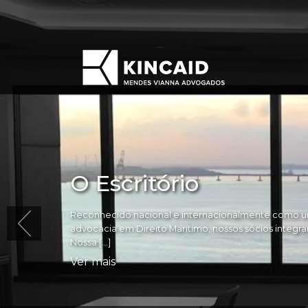
O Escritório
Reconhecido nacional e internacionalmente como um
advocacia em Direito Marítimo, nossos sócios integram 
Nossa […]
Ver mais