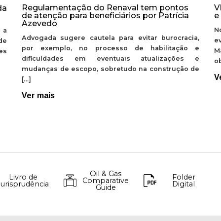
Regulamentação do Renaval tem pontos
V
da
de atenção para beneficiários por Patrícia
e
Azevedo
N
 a
Advogada sugere cautela para evitar burocracia,
e
de
por exemplo, no processo de habilitação e
M
ões
dificuldades em eventuais atualizações e
ob
mudanças de escopo, sobretudo na construção de
V
[…]
Ver mais
Oil & Gas
Livro de
Folder
Comparative
Jurisprudência
Digital
Guide