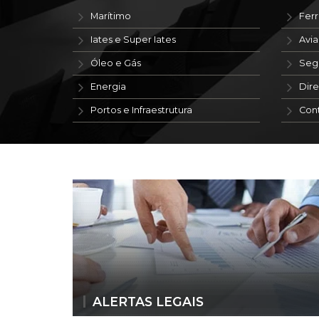
Marítimo
Ferr
Iates e Super Iates
Avi
Óleo e Gás
Seg
Energia
Dire
Portos e Infraestrutura
Con
ALERTAS LEGAIS