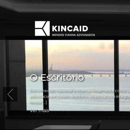
O Escritório
Reconhecido nacional e internacionalmente como um
advocacia em Direito Marítimo, nossos sócios integram 
Nossa […]
Ver mais