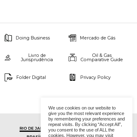
Doing Business
Mercado de Gás
Livro de
Oil & Gas
Jurisprudência
Comparative Guide
Folder Digital
Privacy Policy
We use cookies on our website to
give you the most relevant experience
by remembering your preferences and
repeat visits. By clicking “Accept All”,
RIO DE JANEIRO
SÃO PAULO
you consent to the use of ALL the
cookies. However, you may visit
BRASÍLIA
VITÓRIA