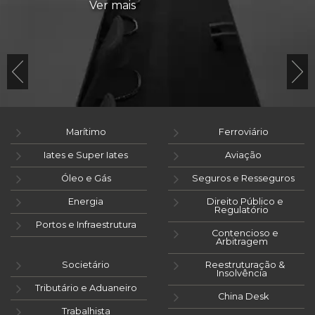
Ver mais
Marítimo
Ferroviário
Iates e Super Iates
Aviação
Óleo e Gás
Seguros e Resseguros
Energia
Direito Público e
Regulatório
Portos e Infraestrutura
Contencioso e
Arbitragem
Societário
Reestruturação &
Insolvência
Tributário e Aduaneiro
China Desk
Trabalhista