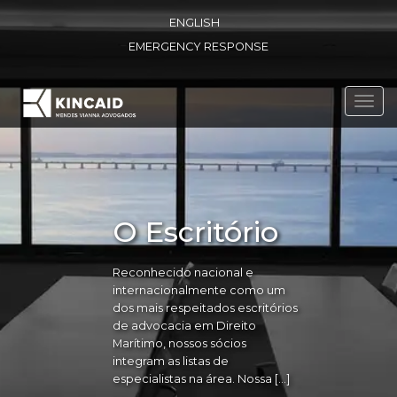
ENGLISH
EMERGENCY RESPONSE
Toggl
navig
O Escritório
Reconhecido nacional e
internacionalmente como um
dos mais respeitados escritórios
de advocacia em Direito
Marítimo, nossos sócios
integram as listas de
especialistas na área. Nossa […]