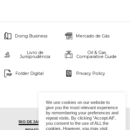
Doing Business
Mercado de Gás
Livro de
Oil & Gas
Jurisprudência
Comparative Guide
Folder Digital
Privacy Policy
We use cookies on our website to
give you the most relevant experience
by remembering your preferences and
repeat visits. By clicking “Accept All”,
RIO DE JANEIRO
SÃO PAULO
you consent to the use of ALL the
cookies. However, you may visit
BRASÍLIA
VITÓRIA