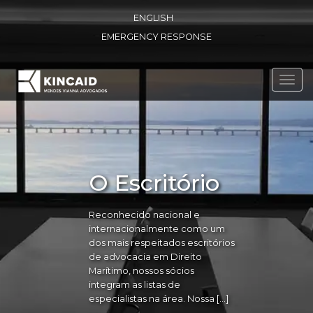
ENGLISH
EMERGENCY RESPONSE
Toggl
navig
O Escritório
Reconhecido nacional e
internacionalmente como um
dos mais respeitados escritórios
de advocacia em Direito
Marítimo, nossos sócios
integram as listas de
especialistas na área. Nossa […]