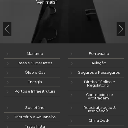
Ver mais
Marítimo
Ferroviário
Iates e Super Iates
Aviação
Óleo e Gás
Seguros e Resseguros
Energia
Direito Público e
Regulatório
Portos e Infraestrutura
Contencioso e
Arbitragem
Societário
Reestruturação &
Insolvência
Tributário e Aduaneiro
China Desk
Trabalhista