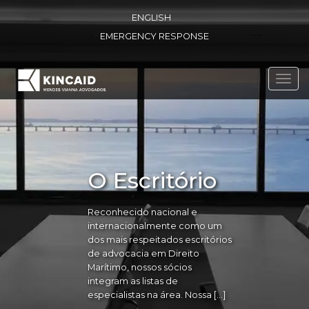
ENGLISH
EMERGENCY RESPONSE
Toggl
navig
O Escritório
Reconhecido nacional e
internacionalmente como um
dos mais respeitados escritórios
de advocacia em Direito
Marítimo, nossos sócios
integram as listas de
especialistas na área. Nossa […]