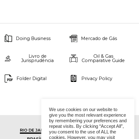
Doing Business
Mercado de Gás
Livro de
Oil & Gas
Jurisprudência
Comparative Guide
Folder Digital
Privacy Policy
We use cookies on our website to
give you the most relevant experience
by remembering your preferences and
repeat visits. By clicking “Accept All”,
RIO DE JANEIRO
SÃO PAULO
you consent to the use of ALL the
cookies. However, you may visit
BRASÍLIA
VITÓRIA