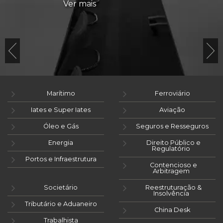
Ver mais
Marítimo
Ferroviário
Iates e Super Iates
Aviação
Óleo e Gás
Seguros e Resseguros
Energia
Direito Público e
Regulatório
Portos e Infraestrutura
Contencioso e
Arbitragem
Societário
Reestruturação &
Insolvência
Tributário e Aduaneiro
China Desk
Trabalhista