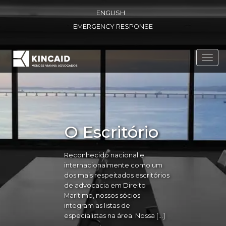
ENGLISH
EMERGENCY RESPONSE
Toggl
navig
O Escritório
Reconhecido nacional e
internacionalmente como um
dos mais respeitados escritórios
de advocacia em Direito
Marítimo, nossos sócios
integram as listas de
especialistas na área. Nossa […]