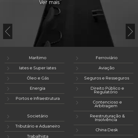
Ver mais
Marítimo
Ferroviário
Iates e Super Iates
Aviação
Óleo e Gás
Seguros e Resseguros
Energia
Direito Público e
Regulatório
Portos e Infraestrutura
Contencioso e
Arbitragem
Societário
Reestruturação &
Insolvência
Tributário e Aduaneiro
China Desk
Trabalhista