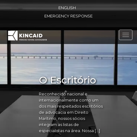
ENGLISH
EMERGENCY RESPONSE
Toggl
navig
O Escritório
Reconhecido nacional e
internacionalmente como um
dos mais respeitados escritórios
de advocacia em Direito
Marítimo, nossos sócios
integram as listas de
especialistas na área. Nossa […]