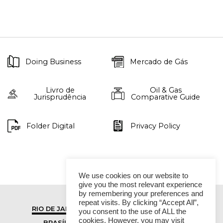
Doing Business
Mercado de Gás
Livro de
Oil & Gas
Jurisprudência
Comparative Guide
Folder Digital
Privacy Policy
We use cookies on our website to
give you the most relevant experience
by remembering your preferences and
repeat visits. By clicking “Accept All”,
RIO DE JANEIRO
SÃO PAULO
you consent to the use of ALL the
cookies. However, you may visit
BRASÍLIA
VITÓRIA