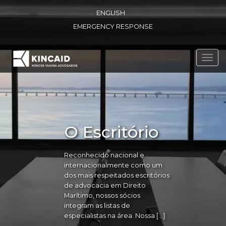
ENGLISH
EMERGENCY RESPONSE
Toggl
navig
O Escritório
Reconhecido nacional e
internacionalmente como um
dos mais respeitados escritórios
de advocacia em Direito
Marítimo, nossos sócios
integram as listas de
especialistas na área. Nossa […]