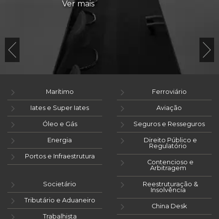
Ver mais
Marítimo
Ferroviário
Iates e Super Iates
Aviação
Óleo e Gás
Seguros e Resseguros
Energia
Direito Público e
Regulatório
Portos e Infraestrutura
Contencioso e
Arbitragem
Societário
Reestruturação &
Insolvência
Tributário e Aduaneiro
China Desk
Trabalhista