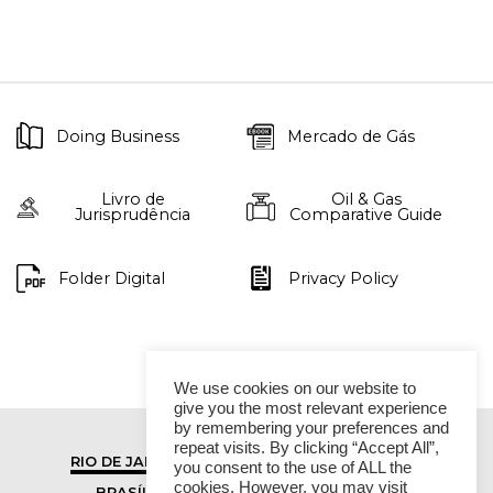
Doing Business
Mercado de Gás
Livro de
Oil & Gas
Jurisprudência
Comparative Guide
Folder Digital
Privacy Policy
We use cookies on our website to
give you the most relevant experience
by remembering your preferences and
repeat visits. By clicking “Accept All”,
RIO DE JANEIRO
SÃO PAULO
you consent to the use of ALL the
cookies. However, you may visit
BRASÍLIA
VITÓRIA