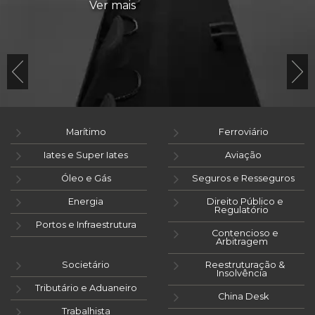
Ver mais
Marítimo
Ferroviário
Iates e Super Iates
Aviação
Óleo e Gás
Seguros e Resseguros
Energia
Direito Público e
Regulatório
Portos e Infraestrutura
Contencioso e
Arbitragem
Societário
Reestruturação &
Insolvência
Tributário e Aduaneiro
China Desk
Trabalhista