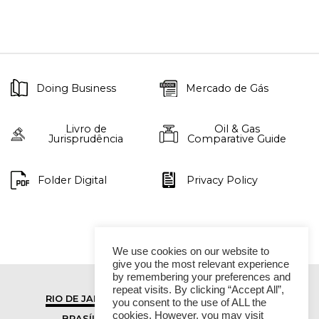
Doing Business
Mercado de Gás
Livro de
Oil & Gas
Jurisprudência
Comparative Guide
Folder Digital
Privacy Policy
We use cookies on our website to
give you the most relevant experience
by remembering your preferences and
repeat visits. By clicking “Accept All”,
RIO DE JANEIRO
SÃO PAULO
you consent to the use of ALL the
cookies. However, you may visit
BRASÍLIA
VITÓRIA