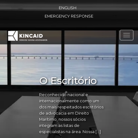
ENGLISH
EMERGENCY RESPONSE
Toggl
navig
O Escritório
Reconhecido nacional e
internacionalmente como um
dos mais respeitados escritórios
de advocacia em Direito
Marítimo, nossos sócios
integram as listas de
especialistas na área. Nossa […]