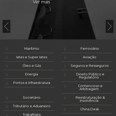
Ver mais
Marítimo
Ferroviário
Iates e Super Iates
Aviação
Óleo e Gás
Seguros e Resseguros
Energia
Direito Público e
Regulatório
Portos e Infraestrutura
Contencioso e
Arbitragem
Societário
Reestruturação &
Insolvência
Tributário e Aduaneiro
China Desk
Trabalhista