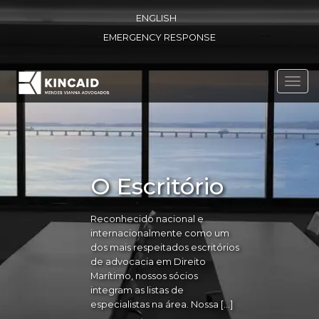
ENGLISH
EMERGENCY RESPONSE
Toggl
navig
O Escritório
Reconhecido nacional e
internacionalmente como um
dos mais respeitados escritórios
de advocacia em Direito
Marítimo, nossos sócios
integram as listas de
especialistas na área. Nossa […]