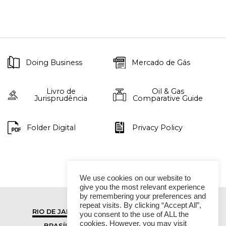
Doing Business
Mercado de Gás
Livro de
Oil & Gas
Jurisprudência
Comparative Guide
Folder Digital
Privacy Policy
We use cookies on our website to
give you the most relevant experience
by remembering your preferences and
repeat visits. By clicking “Accept All”,
RIO DE JANEIRO
SÃO PAULO
you consent to the use of ALL the
cookies. However, you may visit
BRASÍLIA
VITÓRIA